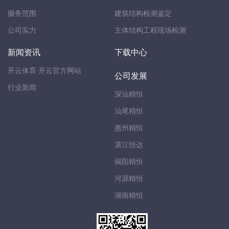
服务范围
建筑结构检测鉴定
公司实力
主体结构工程现场检测
新闻资讯
下载中心
开云体育·开云官方网站
公司发展
行业新闻
深汕精恒
汕尾精恒
惠州精恒
湛江恒达
揭阳精恒
河源精恒
湖南精恒