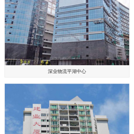
深业物流平湖中心