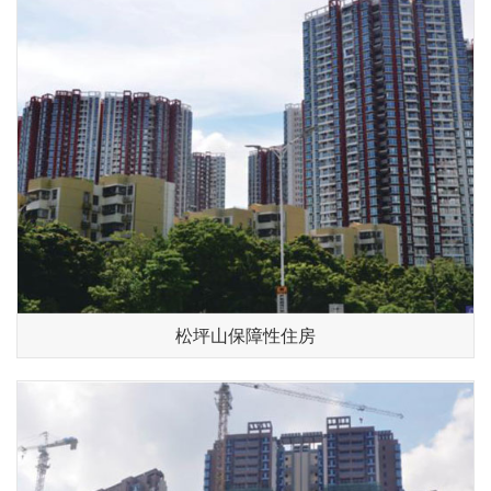
松坪山保障性住房