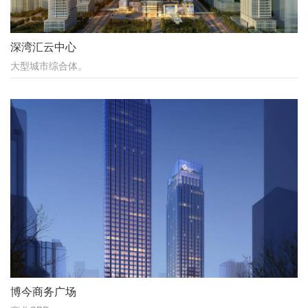
深湾汇云中心
大型城市综合体。
博今商务广场