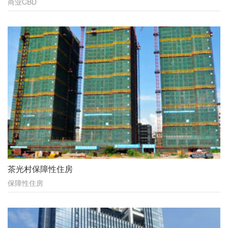
商业CBD
茶光村保障性住房
保障性住房