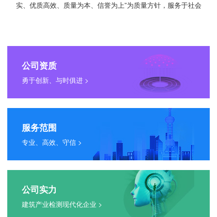
实、优质高效、质量为本、信誉为上”为质量方针，服务于社会
公司资质
勇于创新、与时俱进 >
服务范围
专业、高效、守信 >
公司实力
建筑产业检测现代化企业 >