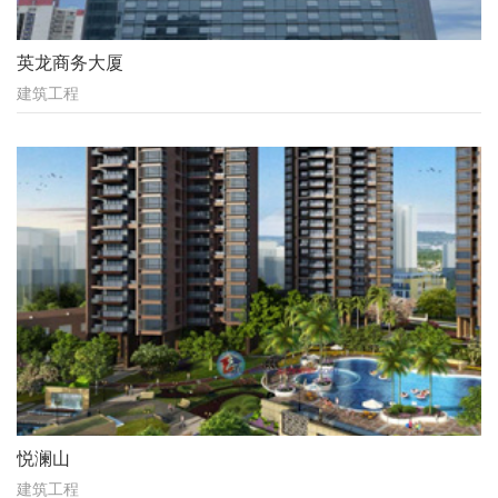
英龙商务大厦
建筑工程
悦澜山
建筑工程