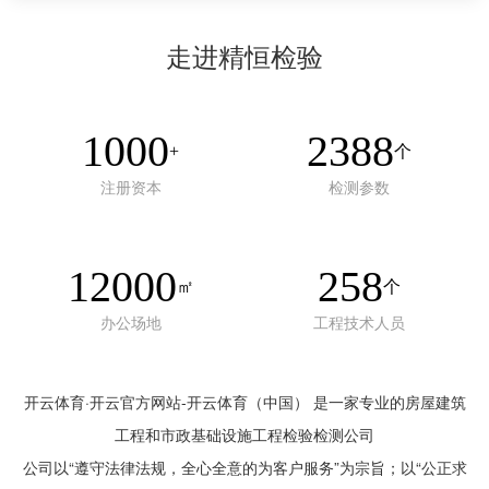
走进精恒检验
1000
2388
+
个
注册资本
检测参数
12000
258
㎡
个
办公场地
工程技术人员
开云体育·开云官方网站-开云体育（中国） 是一家专业的房屋建筑
工程和市政基础设施工程检验检测公司
公司以“遵守法律法规，全心全意的为客户服务”为宗旨；以“公正求