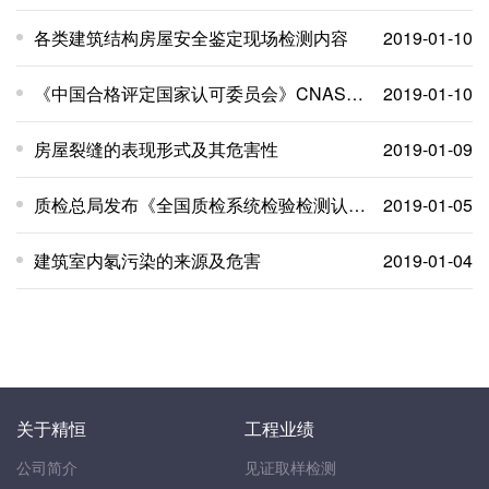
各类建筑结构房屋安全鉴定现场检测内容
2019-01-10
《中国合格评定国家认可委员会》CNAS对
2019-01-10
我司进行
房屋裂缝的表现形式及其危害性
2019-01-09
质检总局发布《全国质检系统检验检测认证
2019-01-05
机构整合指导意见》全文
建筑室内氡污染的来源及危害
2019-01-04
关于精恒
工程业绩
公司简介
见证取样检测