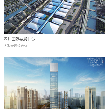
深圳国际会展中心
大型会展综合体