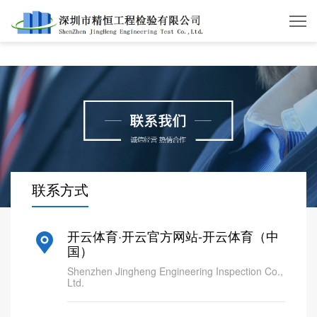
开云体育·开云官方网站
联系方式
开云体育·开云官方网站-开云体育（中
国）
Shenzhen Jingheng Engineering Inspection Co.,
Ltd.