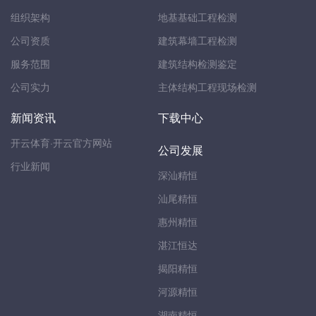
组织架构
地基基础工程检测
公司资质
建筑幕墙工程检测
服务范围
建筑结构检测鉴定
公司实力
主体结构工程现场检测
新闻资讯
下载中心
开云体育·开云官方网站
公司发展
行业新闻
深汕精恒
汕尾精恒
惠州精恒
湛江恒达
揭阳精恒
河源精恒
湖南精恒