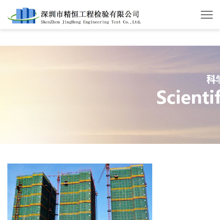
开云体育·开云官方网站