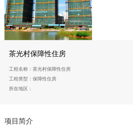
茶光村保障性住房
工程名称：茶光村保障性住房
工程类型：保障性住房
所在地区：
项目简介