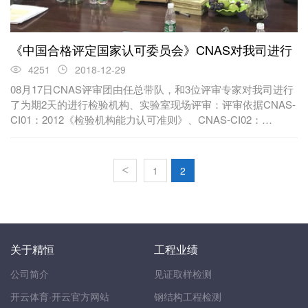
《中国合格评定国家认可委员会》CNAS对我司进行
4251
2018-12-29
08月17日CNAS评审团由任总带队，和3位评审专家对我司进行
了为期2天的进行检验机构、实验室现场评审：评审依据CNAS-
CI01：2012《检验机构能力认可准则》、CNAS-CI02：
2015《检验机构能力认可准则的应用说明》
<
1
2
关于精恒
工程业绩
公司简介
见证取样检测
开云体育·开云官方网站
钢结构工程检测