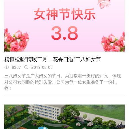
精恒检验“情暖三月、花香四溢”三八妇女节
6367
2019-03-08
三八妇女节是广大妇女的节日。为迎接着一美好的介入，体现
对公司女同胞的特别关爱。公司为每一位女生准备了一份礼
物！