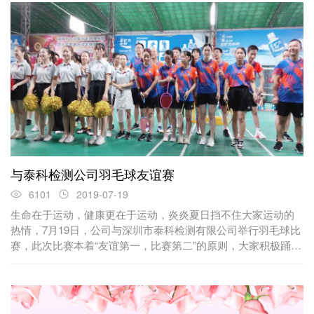
与泰科检测公司羽毛球友谊赛
6101
2019-07-19
生命在于运动，健康更在于运动，炎炎夏日挡不住大家运动的
热情，7月19日，公司与深圳市泰科检测有限公司举行羽毛球比
赛，此次比赛本着“友谊第一，比赛第二”的原则，大家积极踊跃
参加...